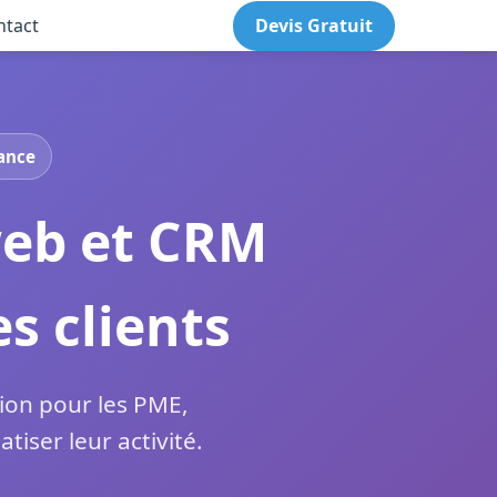
ntact
Devis Gratuit
tance
web et CRM
s clients
sion pour les PME,
iser leur activité.