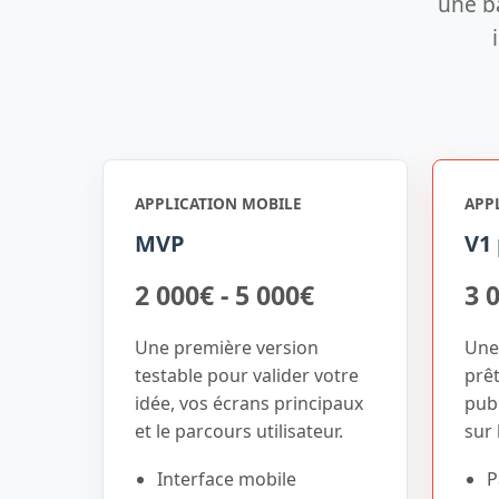
une ba
APPLICATION MOBILE
APP
MVP
V1 
2 000€ - 5 000€
3 
Une première version
Une
testable pour valider votre
prê
idée, vos écrans principaux
publ
et le parcours utilisateur.
sur 
Interface mobile
P