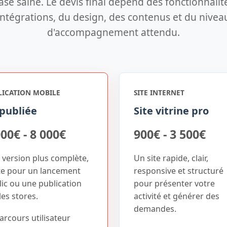
se saine. Le devis final dépend des fonctionnalit
intégrations, du design, des contenus et du nivea
d'accompagnement attendu.
LICATION MOBILE
SITE INTERNET
publiée
Site vitrine pro
000€ - 8 000€
900€ - 3 500€
 version plus complète,
Un site rapide, clair,
te pour un lancement
responsive et structuré
ic ou une publication
pour présenter votre
les stores.
activité et générer des
demandes.
arcours utilisateur