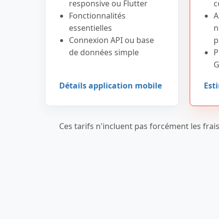
responsive ou Flutter
c
Fonctionnalités
A
essentielles
n
Connexion API ou base
p
de données simple
P
G
Détails application mobile
Est
Ces tarifs n'incluent pas forcément les fr