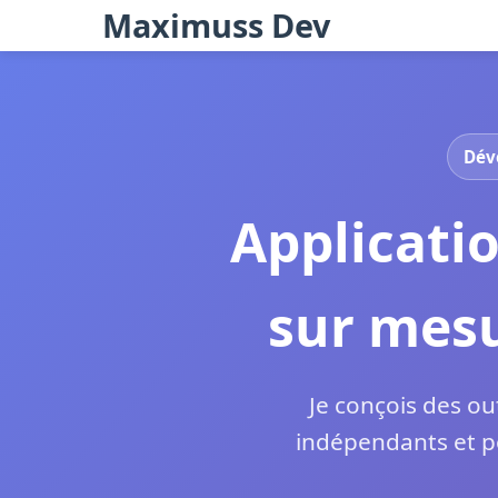
Maximuss Dev
Déve
Applicati
sur mesu
Je conçois des ou
indépendants et po