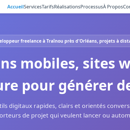
Accueil
Services
Tarifs
Réalisations
Processus
À Propos
Co
loppeur freelance à Traînou près d'Orléans, projets à dis
ons mobiles, sites 
re pour générer de
tils digitaux rapides, clairs et orientés conver
rteurs de projet qui veulent lancer ou automat