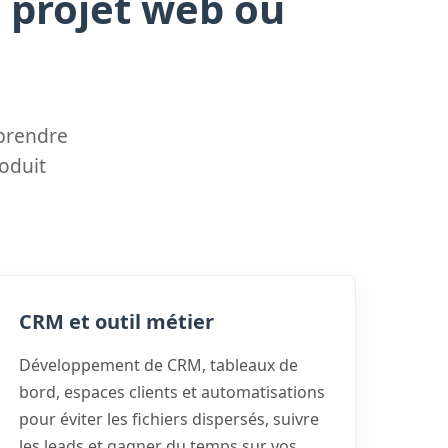
 projet web ou
prendre
roduit
CRM et outil métier
Développement de CRM, tableaux de
bord, espaces clients et automatisations
pour éviter les fichiers dispersés, suivre
les leads et gagner du temps sur vos