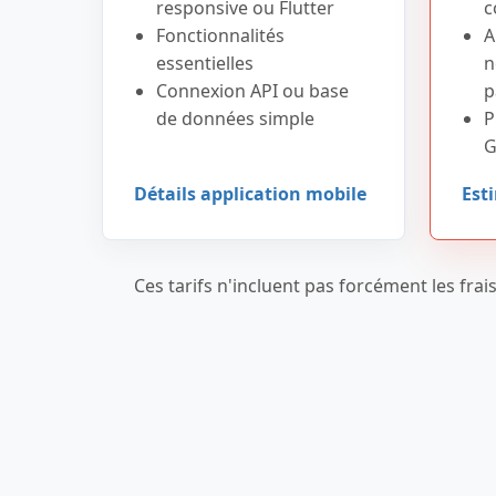
responsive ou Flutter
c
Fonctionnalités
A
essentielles
n
Connexion API ou base
p
de données simple
P
G
Détails application mobile
Est
Ces tarifs n'incluent pas forcément les fr