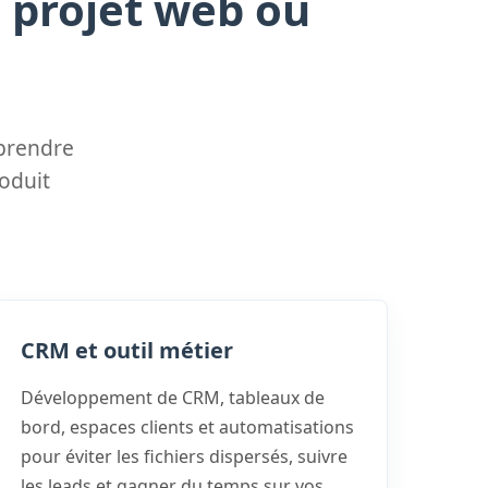
 projet web ou
prendre
roduit
CRM et outil métier
Développement de CRM, tableaux de
bord, espaces clients et automatisations
pour éviter les fichiers dispersés, suivre
les leads et gagner du temps sur vos