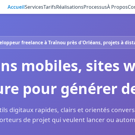
Accueil
Services
Tarifs
Réalisations
Processus
À Propos
Co
loppeur freelance à Traînou près d'Orléans, projets à dis
ons mobiles, sites 
re pour générer de
tils digitaux rapides, clairs et orientés conver
rteurs de projet qui veulent lancer ou automat