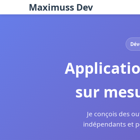
Maximuss Dev
Déve
Applicati
sur mesu
Je conçois des ou
indépendants et po