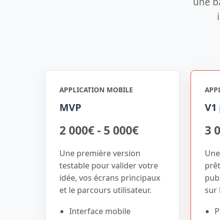
une ba
APPLICATION MOBILE
APP
MVP
V1 
2 000€ - 5 000€
3 
Une première version
Une
testable pour valider votre
prê
idée, vos écrans principaux
publ
et le parcours utilisateur.
sur 
Interface mobile
P