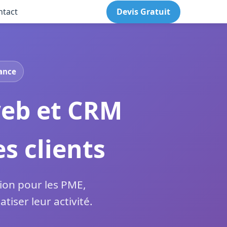
ntact
Devis Gratuit
tance
web et CRM
s clients
sion pour les PME,
iser leur activité.