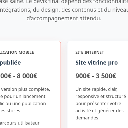
se saine. Le devis final dépend des fonctionnalit
intégrations, du design, des contenus et du nivea
d'accompagnement attendu.
LICATION MOBILE
SITE INTERNET
publiée
Site vitrine pro
000€ - 8 000€
900€ - 3 500€
 version plus complète,
Un site rapide, clair,
te pour un lancement
responsive et structuré
ic ou une publication
pour présenter votre
les stores.
activité et générer des
demandes.
arcours utilisateur